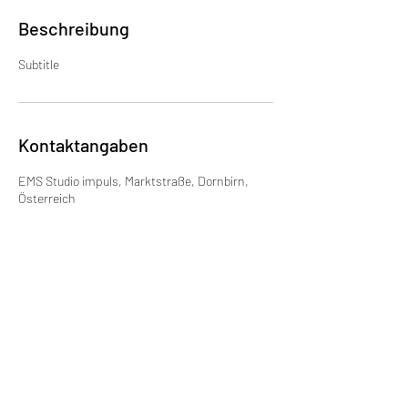
Beschreibung
Subtitle
Kontaktangaben
EMS Studio impuls, Marktstraße, Dornbirn,
Österreich
EMS STUDIO IMPULS Zentrale
+435572335075
info@impulsclub.com