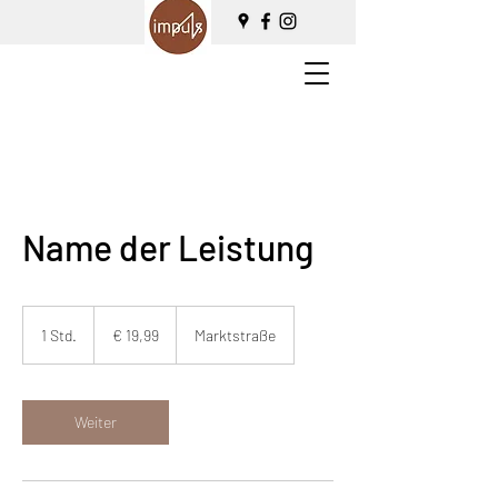
Name der Leistung
19,99
Euro
1 Std.
1
€ 19,99
Marktstraße
S
t
d
Weiter